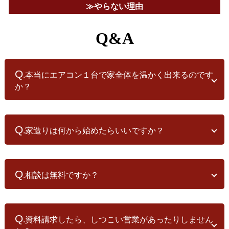
やらない理由
Q&A
Q
.本当にエアコン１台で家全体を温かく出来るのです
か？
A
.しっかりとした高気密高断熱の設計内容と、その性能を発揮でき
るだけの施工品質があることで、極めて少ない熱損失となり、その
Q
.家造りは何から始めたらいいですか？
結果エアコン一つで家を暖めることが可能になります。
ですから、どのような家でもエアコン１台を実現できる訳ではあり
A
ません。 まずは敷地の条件（日射条件）をしっかり見極め、必要な
.「家を建てよう！」と思い立ったら、すぐ建てましょう、と言う
建物の性能を判断し、それに基づいた正しい設計と施工することに
ことではダメです。 住宅の営業マンは早期の契約を求めてきます
Q
なります。 しっかりとした設計と施工がなされていれば、エアコン
.相談は無料ですか？
が、家は営業マンが住むわけではないのです。 じっくりと勉強を重
一台で十分に家全体を暖めることができます。
ねながら、一生を過ごすに相応しい「いい家」を造りましょう。
A
まずは、見学会やモデルハウスへお出かけ下さい。 当社では、造り
.まずは見学会やモデルハウスへお越しいただき、じっくりとご見
手である代表や棟梁、当社の家に実際に住んでいる者が、当社の家
学下さい。
Q
造りを丁寧にご案内しております。
.資料請求したら、しつこい営業があったりしません
興味を持って頂けたなら、建築中の現場見学をお勧めいたします。