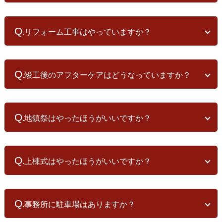
工事期間中には、地鎮祭や上棟式の他、お施主様にも現場に足を運
A
んでいただき、現場でのご確認・相談も行っております。 お客様に
.水戸工務店では、自社設計だけでなく設計事務所設計による物件
とっても、家造りは一生に何度もあるものでは無いと思いますの
の施工も手がけています。
Q
で、ここはしっかりと時間をとって、納得のいく家づくりを行って
.リフォーム工事はやっていますか？
施工のみをご依頼の場合は、
「相見積をしない理由」
をお目通しの
いただきたいと考えています。
上、ご連絡ください。
A
.もちろんお受けしております。
小さなメンテナンス工事から、構造をスケルトン状態まで解体して
Q
.竣工後のアフターケアはどうなっていますか？
作り直すリノベーション工事まで、家に関する工事はなんでも行っ
ておりますので、お気兼ねなくご連絡ください。
A
.竣工後、2年・5年・10年（10年以降はご希望に合わせて）に定期
的に点検にお伺いいたします。
Q
.地鎮祭はやったほうがいいですか？
もちろん上記以外にも、なにかあればすぐに駆け付けます。住まい
方へのご質問等も、ございましたらお気軽にお尋ねください。
A
竣工後からが本当の「お客様との長いお付き合い」が始まると考え
.日本のすべての土地は、八百万(やおよろず)の神様からお借りし
ております。
ている土地とされています。 地鎮祭は、新しくその土地に住まいを
Q
.上棟式はやったほうがいいですか？
建てる際に、土地の神様（八百万の神）に工事の無事や安全と建物
や家の繁栄を祈る儀式のことを言います。 工事の安全とご家族の繁
A
栄を祈る儀式ですので、特に理由が無い限りは開催しておく方がよ
.水戸工務店で建てさせていただくお施主様には、上棟式の開催を
ろしいかと思います。
お勧めしております。
Q
水戸工務店ではほとんどのお客様が地鎮祭を行っています。 出席す
.事務所に駐車場はありますか？
上棟式は、お施主様より工事の無事を願っていただくとともに、こ
るのは、施主ご家族（同居者以外のご両親様なども）、設計者、施
れから大事な家を造っていく大工職の顔を覚えていただく大事な機