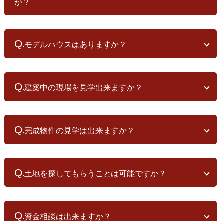
また、興味のある他社の家造りもご見学いただくことをお勧めしま
か？
大工さんの技術や断熱施工の丁寧さなどがご覧いただけ、とても参
す。 比べることで、当社の家造りの技術や性能がどのようなレベル
考になるはずです。
なのか、より解るようになります。
A
私たちと家造りを行いたいと考えて下さったら‥
.水戸工務店には営業職がおりません。 ですので、電話やメールな
土地をお持ちの方でしたら、プランの相談をお受けできます。土地
どでの営業活動は行っておりません。
Q
から探す方でしたら、検討中の土地のチェックや、土地探しのお手
.モデルハウスはありますか？
モデルハウスのご見学や、お問い合わせをいただいた方に、郵送に
伝いもさせて頂きます。 土地が決まれば、参考プランや概算見積も
て見学会開催のご連絡等をさせていただくだけですので、ご心配な
りの提示をさせていただきます。
A
くご連絡下さい。
.小さな工務店ですので、一般的な常設のモデルハウスを維持して
～ここまでのご相談は無料です～
いくことはできません。
Q
この後の実施設計からは設計申し込みをお願いしております。
.建築中の現場を見学出来ますか？
ということで、
水戸工務店の事務所兼モデルハウス
A
水戸工務店の代表の自宅
.モデルハウスや見学会で興味を持って頂けたなら、建築中の現場
水戸工務店の社員の自宅
見学をお勧め致します。
Q
これらをモデルハウスとして、多くの方にご覧いただいておりま
.完成物件の見学は出来ますか？
実際に建築中の現場は本当に参考になるはずです。 木組みの美し
す。
さ、大工さんの技術や断熱の施工の丁寧さなど、余す所なくご覧い
ご見学希望の場合は、候補日をいくつかいただき、日程調整をして
A
ただけます。 現場見学には段階ごとの見応えがありますので、お気
.完成物件は、お施主様のご協力のもと、お引渡し前の数日間で開
ご覧いただいておりますので、
»「お問い合わせフォーム」
よりご連
軽にお問い合わせください。
催する完成見学会でご覧いただけます。
Q
絡ください。
.土地を探してもらうことは可能ですか？
納得のいく家造りをするには、営業用に豪華絢爛に建てられるモデ
ルハウスより、実際に住まう人が居る住宅を体感していただくこと
A
が一番です。
.水戸工務店は、宅地建物取引業登録をしておりませんので、土地
開催予定のご案内は、当HP内の
»イベント情報
や、ご住所をいただ
の斡旋、売買は行っておりません。
Q
いた方には郵送でもご案内しております。
.資金相談は出来ますか？
土地探しから家づくりをご検討されている方には、「土地探しのお