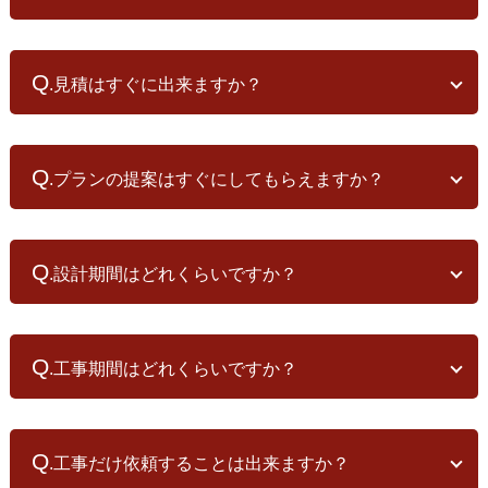
手伝い」を行っております。
A
ご希望の条件に沿う土地の情報をご提供したり、購入を検討してい
.水戸工務店は金融機関と提携した融資プランを持っておりませ
る土地について、素人ではどうしても判断のつかない部分、土地の
ん。
Q
良い点、悪い点のアドバイスをしております。
.見積はすぐに出来ますか？
住宅ローンの商品は多様であり、自己資金だけで建てるのが良いの
※「土地探しのお手伝い」は、当社モデルハウスをご見学され、当
か、贈与や相続を考えるのか、資金計画は十人十色です。 また、
社の家造りに共感し、真剣に家造りのご相談をいただく方に限定さ
A
先々のこともよく考えて、しっかりとした資金計画を立てるべきで
.家の価格は坪単価で計算できるものではないと考えています。
せていただいております。 モデルハウスのご見学と家造りのご相談
すので、常に最新情報である深い専門知識が必要となります。
一つ一つの家に使われる材料は同じ面積や同じ仕様であることはな
Q
は随時お受けしておりますので、
»「お問い合わせフォーム」
よりご
住宅ローン専門で、銀行（融資会社）にも保険会社にも専属してい
.プランの提案はすぐにしてもらえますか？
く、大きさも、家ごとに使われる材料や工法も違います。 家ごとに
連絡下さい。
ないファイナンシャルプランナーへの資金相談がお勧めです。
違うものなので、柱の一本からトイレの紙巻器の一つまで、一つ一
当社では、住宅ローン専門のファイナンシャルプランナーをご紹介
A
つの金額を積み上げて見積をしていくことは家造りにとって大事な
.家の計画内容は、立地条件、ご家族のご希望条件によって大きく
しており、初回相談は無料です。
作業であると考えています。
変わってきます。 お住まいになるご家族にとって長く住まいやすい
Q
そのため、見積の作業というものは簡単なものではなく、かなりの
.設計期間はどれくらいですか？
住宅の提案を行っております。 部屋数を確保するだけでなく、20
労力を要します。
年、50年先を見据えた内容でのご提案を行っています。 ご提案を作
A
成するためには、敷地の条件を把握するとともに、ご家族のご希望
.一つ一つの敷地の条件を読み込み、そこに住まう家族の生活を想
事項などをお伺いする必要があります。
像し、土地に最適解となるプランをご提案することから始まりま
Q
まずはお会いして、ご要望事項をお伺いできればと思います。
.工事期間はどれくらいですか？
す。 そのため、ご確認いただく期間も含め、設計期間には、それな
りの時間が必要となります。 法的手続きをはじめ、構造計算、温熱
A
計算の時間も要するため、ご依頼いただいてから工事着工までには
.水戸工務店では、責任と愛着を持って家づくりを行っています。
短くても6か月は要しています。
そのため、一般的な家よりもどうしても時間がかかっており、短く
Q
納得のいく家づくりのためにも必要な期間と考えております。
.工事だけ依頼することは出来ますか？
とも5か月は要します。