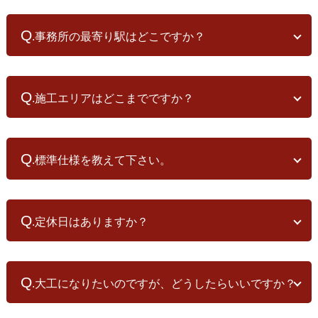
工者などです。
A
会と考えています。 上棟式を通して家づくりに携わる職人たちと交
.事務所の建物前面に６台の駐車スペースがございます。
流いただくことで、その後の家づくりが大きく変わってきます。 大
Q
工職にとっても「この人たちの家を造るのだ」という心構えをする
.事務所の最寄り駅はどこですか？
機会にもなります。
顔の見える関係での家づくりを目指しておりますので、「施主参加
A
.千代田線「北柏」駅、若しくは常磐線「我孫子」駅が最寄り駅と
型の家づくり」をご一緒ください。
なり、徒歩30分程の距離となります。 ご予約いただければ「我孫
Q
.施工エリアはどこまでですか？
子」駅までの送迎をいたしますので、お気兼ねなくご連絡下さい。
また、「北柏」駅より、東武バス「柏04・布施弁天行き」、若しく
A
は「柏11・三井団地行き」へご乗車いただき、「古谷入口」で下車
.水戸工務店はお客様との距離を大切にしています。
いただくと徒歩1分くらいになります。
竣工後にも、お客様からご用命頂いた際には、すぐに駆け、即時に
Q
詳しくは
.標準仕様を教えて下さい。
「アクセス」
をご覧ください。
対応させていただくため、お受けする施工範囲は車で一時間の距離
を目安にさせていただいております。
A
柏市を中心に、千葉県北西部、茨城県南部、埼玉県南東部、東京都
.水戸工務店では、標準仕様というものがありません。 敷地条件、
東部が主な施工可能範囲です。
ご希望条件に合わせてご提案しているからです。 とはいっても、性
Q
とは言え、住まい手の強い要望により、諸経費を計上の上、遠方の
.定休日はありますか？
能を維持していくため、長く使い続けていただくため、「これ以下
工事もお受けしております。 ご興味の有る方はお問い合わせ下さ
のものは使わない」と言う仕様があります。 簡単に言えば、耐震性
い。
A
を表す耐震等級は3、断熱性能はHEAT20のG2仕様を基本としており
.基本的に日曜日と祝日を定休日とさせていただいております。
ます。
ただし、ご見学、ご相談については、事前にご予約をいただければ
Q
.大工になりたいのですが、どうしたらいいですか？
日曜日、祝日も対応しております。
A
.水戸工務店の現場では、若い社員大工が活躍しています。 同じよ